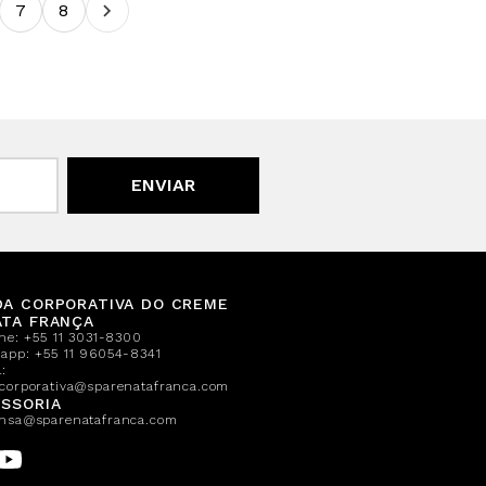
7
8
ENVIAR
DA CORPORATIVA DO CREME
ATA FRANÇA
one:
+55 11 3031-8300
sapp:
+55 11 96054-8341
:
corporativa@sparenatafranca.com
SSORIA
nsa@sparenatafranca.com