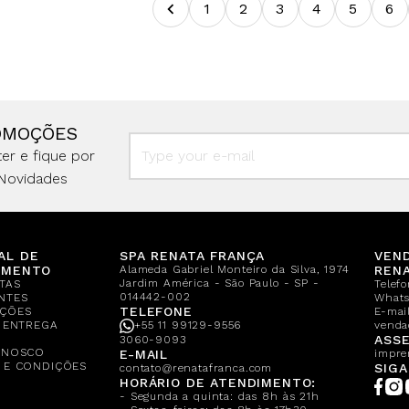
1
2
3
4
5
6
OMOÇÕES
er e fique por
Novidades
AL DE
SPA RENATA FRANÇA
VEN
IMENTO
Alameda Gabriel Monteiro da Silva, 1974
REN
Jardim América - São Paulo - SP -
TAS
Telef
014442-002
NTES
What
TELEFONE
ÇÕES
E-mail
E ENTREGA
+55 11 99129-9556
venda
A
ASSE
3060-9093
ONOSCO
E-MAIL
impre
 E CONDIÇÕES
SIGA
contato@renatafranca.com
HORÁRIO DE ATENDIMENTO:
- Segunda a quinta: das 8h às 21h