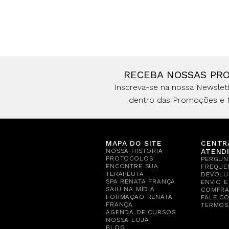
RECEBA NOSSAS PR
Inscreva-se na nossa Newslett
dentro das Promoções e 
MAPA DO SITE
CENTR
NOSSA HISTÓRIA
ATEND
PROTOCOLOS
PERGUN
ENCONTRE SUA
FREQUE
TERAPEUTA
DEVOLU
SPA RENATA FRANÇA
ENVIO 
SAIU NA MÍDIA
COMPR
FORMAÇÃO RENATA
FALE C
FRANÇA
TERMOS
AGENDA DE CURSOS
NOSSA LOJA
BLOG