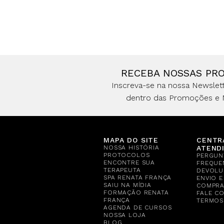
RECEBA NOSSAS PR
Inscreva-se na nossa Newslett
dentro das Promoções e 
MAPA DO SITE
CENTR
NOSSA HISTÓRIA
ATEND
PROTOCOLOS
PERGUN
ENCONTRE SUA
FREQUE
TERAPEUTA
DEVOLU
SPA RENATA FRANÇA
ENVIO 
SAIU NA MÍDIA
COMPR
FORMAÇÃO RENATA
FALE C
FRANÇA
TERMOS
AGENDA DE CURSOS
NOSSA LOJA
BLOG