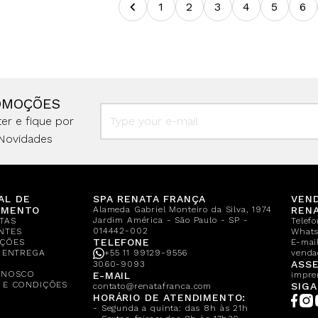
1
2
3
4
5
6
OMOÇÕES
er e fique por
Novidades
AL DE
SPA RENATA FRANÇA
VEN
IMENTO
Alameda Gabriel Monteiro da Silva, 1974
REN
Jardim América - São Paulo - SP -
TAS
Telef
014442-002
NTES
What
TELEFONE
ÇÕES
E-mail
E ENTREGA
+55 11 99129-9556
venda
A
ASSE
3060-9093
ONOSCO
E-MAIL
impre
 E CONDIÇÕES
SIGA
contato@renatafranca.com
HORÁRIO DE ATENDIMENTO:
- Segunda a quinta: das 8h às 21h