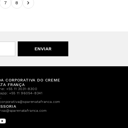
7
8
ENVIAR
DA CORPORATIVA DO CREME
ATA FRANÇA
one:
+55 11 3031-8300
sapp:
+55 11 96054-8341
:
corporativa@sparenatafranca.com
SSORIA
nsa@sparenatafranca.com