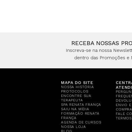
RECEBA NOSSAS PR
Inscreva-se na nossa Newslett
dentro das Promoções e 
MAPA DO SITE
CENTR
NOSSA HISTÓRIA
ATEND
PROTOCOLOS
PERGUN
ENCONTRE SUA
FREQUE
TERAPEUTA
DEVOLU
SPA RENATA FRANÇA
ENVIO 
SAIU NA MÍDIA
COMPR
FORMAÇÃO RENATA
FALE C
FRANÇA
TERMOS
AGENDA DE CURSOS
NOSSA LOJA
BLOG