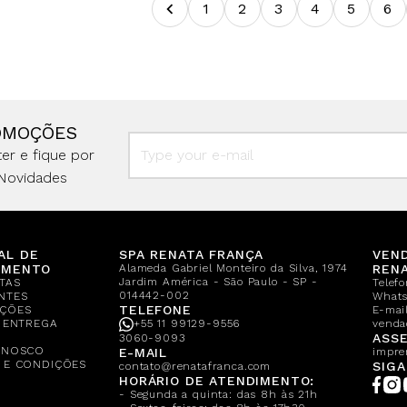
1
2
3
4
5
6
OMOÇÕES
er e fique por
Novidades
AL DE
SPA RENATA FRANÇA
VEN
IMENTO
Alameda Gabriel Monteiro da Silva, 1974
REN
Jardim América - São Paulo - SP -
TAS
Telef
014442-002
NTES
What
TELEFONE
ÇÕES
E-mail
E ENTREGA
+55 11 99129-9556
venda
A
ASSE
3060-9093
ONOSCO
E-MAIL
impre
 E CONDIÇÕES
SIGA
contato@renatafranca.com
HORÁRIO DE ATENDIMENTO:
- Segunda a quinta: das 8h às 21h