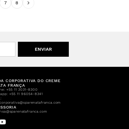
7
8
ENVIAR
DA CORPORATIVA DO CREME
ATA FRANÇA
one:
+55 11 3031-8300
sapp:
+55 11 96054-8341
:
corporativa@sparenatafranca.com
SSORIA
nsa@sparenatafranca.com