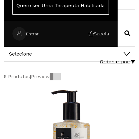
Quero ser Uma Terapeuta Habilitada
COMPRE NA EUROPA
PESQUISAR
Sacola
Entrar
CATEGORIAS
Selecione
Ordenar por:
6 Produtos
|
Preview