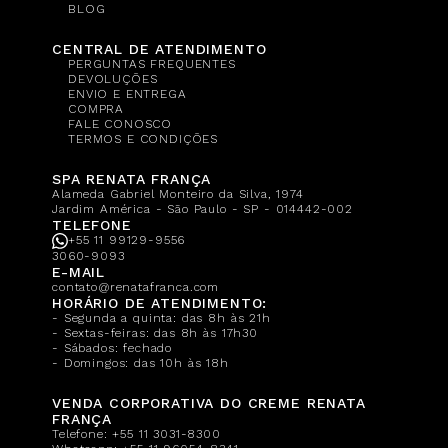
BLOG
CENTRAL DE ATENDIMENTO
PERGUNTAS FREQUENTES
DEVOLUÇÕES
ENVIO E ENTREGA
COMPRA
FALE CONOSCO
TERMOS E CONDIÇÕES
SPA RENATA FRANÇA
Alameda Gabriel Monteiro da Silva, 1974
Jardim América - São Paulo - SP - 014442-002
TELEFONE
+55 11 99129-9556
3060-9093
E-MAIL
contato@renatafranca.com
HORÁRIO DE ATENDIMENTO:
- Segunda a quinta: das 8h às 21h
- Sextas-feiras: das 8h às 17h30
- Sábados: fechado
- Domingos: das 10h às 18h
VENDA CORPORATIVA DO CREME RENATA
FRANÇA
Telefone:
+55 11 3031-8300