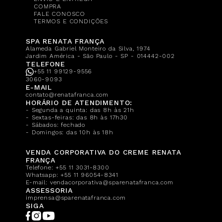
COMPRA
FALE CONOSCO
TERMOS E CONDIÇÕES
SPA RENATA FRANÇA
Alameda Gabriel Monteiro da Silva, 1974
Jardim América - São Paulo - SP - 014442-002
TELEFONE
+55 11 99129-9556
3060-9093
E-MAIL
contato@renatafranca.com
HORÁRIO DE ATENDIMENTO:
- Segunda a quinta: das 8h às 21h
- Sextas-feiras: das 8h às 17h30
- Sábados: fechado
- Domingos: das 10h às 18h
VENDA CORPORATIVA DO CREME RENATA
FRANÇA
Telefone:
+55 11 3031-8300
Whatsapp:
+55 11 96054-8341
E-mail:
vendacorporativa@sparenatafranca.com
ASSESSORIA
imprensa@sparenatafranca.com
SIGA