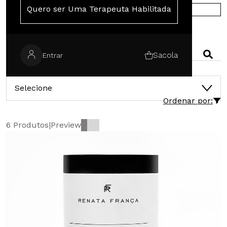
Quero ser Uma Terapeuta Habilitada
COMPRE NA EUROPA
PESQUISAR
Sacola
Entrar
CATEGORIAS
Selecione
Ordenar por:
6 Produtos
|
Preview