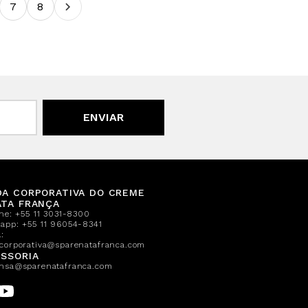
7
8
ENVIAR
DA CORPORATIVA DO CREME
ATA FRANÇA
one:
+55 11 3031-8300
sapp:
+55 11 96054-8341
:
corporativa@sparenatafranca.com
SSORIA
nsa@sparenatafranca.com