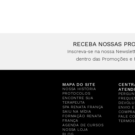
RECEBA NOSSAS PR
Inscreva-se na nossa Newslett
dentro das Promoções e 
MAPA DO SITE
CENTR
NOSSA HISTÓRIA
ATEND
PROTOCOLOS
PERGUN
ENCONTRE SUA
FREQUE
TERAPEUTA
DEVOLU
SPA RENATA FRANÇA
ENVIO 
SAIU NA MÍDIA
COMPR
FORMAÇÃO RENATA
FALE C
FRANÇA
TERMOS
AGENDA DE CURSOS
NOSSA LOJA
BLOG