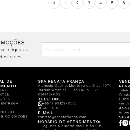
1
2
3
4
5
6
OMOÇÕES
er e fique por
Novidades
AL DE
SPA RENATA FRANÇA
VEN
IMENTO
Alameda Gabriel Monteiro da Silva, 1974
REN
Jardim América - São Paulo - SP -
TAS
Telef
014442-002
NTES
What
TELEFONE
ÇÕES
E-mail
E ENTREGA
+55 11 99129-9556
venda
A
ASSE
3060-9093
ONOSCO
E-MAIL
impre
 E CONDIÇÕES
SIGA
contato@renatafranca.com
HORÁRIO DE ATENDIMENTO:
- Segunda a quinta: das 8h às 21h