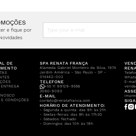
OMOÇÕES
er e fique por
Novidades
AL DE
SPA RENATA FRANÇA
VEN
IMENTO
Alameda Gabriel Monteiro da Silva, 1974
REN
Jardim América - São Paulo - SP -
TAS
Telef
014442-002
NTES
What
TELEFONE
ÇÕES
E-mail
E ENTREGA
+55 11 99129-9556
venda
A
ASSE
3060-9093
ONOSCO
E-MAIL
impre
 E CONDIÇÕES
SIGA
contato@renatafranca.com
HORÁRIO DE ATENDIMENTO:
- Segunda a quinta: das 8h às 21h
- Sextas-feiras: das 8h às 17h30
- Sábados: fechado
- Domingos: das 10h às 18h