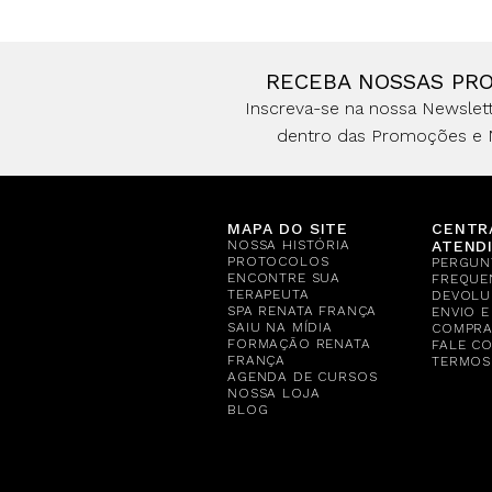
RECEBA NOSSAS PR
Inscreva-se na nossa Newslett
dentro das Promoções e 
MAPA DO SITE
CENTR
NOSSA HISTÓRIA
ATEND
PROTOCOLOS
PERGUN
ENCONTRE SUA
FREQUE
TERAPEUTA
DEVOLU
SPA RENATA FRANÇA
ENVIO 
SAIU NA MÍDIA
COMPR
FORMAÇÃO RENATA
FALE C
FRANÇA
TERMOS
AGENDA DE CURSOS
NOSSA LOJA
BLOG