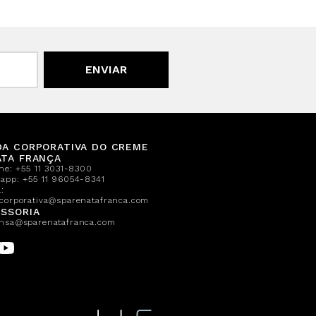
ENVIAR
DA CORPORATIVA DO CREME
ATA FRANÇA
one:
+55 11 3031-8300
sapp:
+55 11 96054-8341
:
corporativa@sparenatafranca.com
SSORIA
nsa@sparenatafranca.com