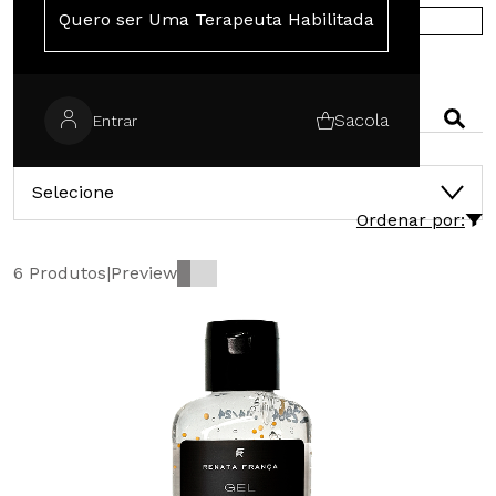
Quero ser Uma Terapeuta Habilitada
COMPRE NA EUROPA
PESQUISAR
Sacola
Entrar
CATEGORIAS
Selecione
Ordenar por:
6 Produtos
|
Preview