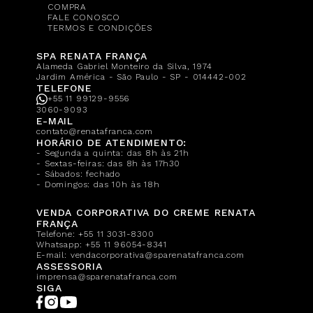
COMPRA
FALE CONOSCO
TERMOS E CONDIÇÕES
SPA RENATA FRANÇA
Alameda Gabriel Monteiro da Silva, 1974
Jardim América - São Paulo - SP - 014442-002
TELEFONE
+55 11 99129-9556
3060-9093
E-MAIL
contato@renatafranca.com
HORÁRIO DE ATENDIMENTO:
- Segunda a quinta: das 8h às 21h
- Sextas-feiras: das 8h às 17h30
- Sábados: fechado
- Domingos: das 10h às 18h
VENDA CORPORATIVA DO CREME RENATA
FRANÇA
Telefone:
+55 11 3031-8300
Whatsapp:
+55 11 96054-8341
E-mail:
vendacorporativa@sparenatafranca.com
ASSESSORIA
imprensa@sparenatafranca.com
SIGA