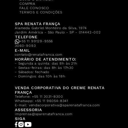
COMPRA
FALE CONOSCO
TERMOS E CONDIÇÕES
SPA RENATA FRANÇA
Alameda Gabriel Monteiro da Silva, 1974
Jardim América - São Paulo - SP - 014442-002
TELEFONE
+55 11 99129-9556
3060-9093
E-MAIL
contato@renatafranca.com
HORÁRIO DE ATENDIMENTO:
- Segunda a quinta: das 8h às 21h
- Sextas-feiras: das 8h às 17h30
- Sábados: fechado
- Domingos: das 10h às 18h
VENDA CORPORATIVA DO CREME RENATA
FRANÇA
Telefone:
+55 11 3031-8300
Whatsapp:
+55 11 96054-8341
E-mail:
vendacorporativa@sparenatafranca.com
ASSESSORIA
imprensa@sparenatafranca.com
SIGA