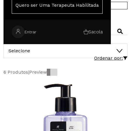
Quero ser Uma Terapeuta Habilitada
COMPRE NA EUROPA
PESQUISAR
Sacola
Entrar
CATEGORIAS
Selecione
Ordenar por:
6 Produtos
|
Preview