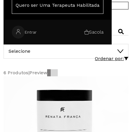
Quero ser Uma Terapeuta Habilitada
COMPRE NA EUROPA
PESQUISAR
Sacola
Entrar
CATEGORIAS
Selecione
Ordenar por:
6 Produtos
|
Preview