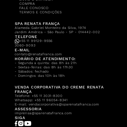
COMPRA
FALE CONOSCO
TERMOS E CONDIÇÕES
SPA RENATA FRANÇA
Alameda Gabriel Monteiro da Silva, 1974
Jardim América - São Paulo - SP - 014442-002
TELEFONE
+55 11 99129-9556
3060-9093
E-MAIL
contato@renatafranca.com
HORÁRIO DE ATENDIMENTO:
- Segunda a quinta: das 8h às 21h
- Sextas-feiras: das 8h às 17h30
- Sábados: fechado
- Domingos: das 10h às 18h
VENDA CORPORATIVA DO CREME RENATA
FRANÇA
Telefone:
+55 11 3031-8300
Whatsapp:
+55 11 96054-8341
E-mail:
vendacorporativa@sparenatafranca.com
ASSESSORIA
imprensa@sparenatafranca.com
SIGA