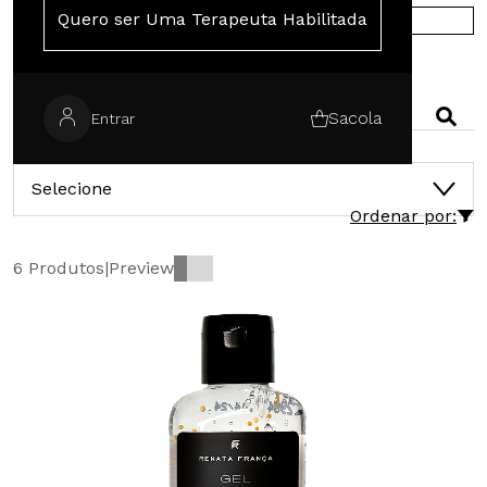
Quero ser Uma Terapeuta Habilitada
COMPRE NA EUROPA
PESQUISAR
Sacola
Entrar
CATEGORIAS
Selecione
Ordenar por:
6 Produtos
|
Preview