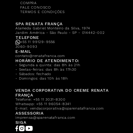
COMPRA
FALE CONOSCO
TERMOS E CONDIÇÕES
SPA RENATA FRANÇA
Alameda Gabriel Monteiro da Silva, 1974
Jardim América - São Paulo - SP - 014442-002
TELEFONE
+55 11 99129-9556
3060-9093
E-MAIL
contato@renatafranca.com
HORÁRIO DE ATENDIMENTO:
- Segunda a quinta: das 8h às 21h
- Sextas-feiras: das 8h às 17h30
- Sábados: fechado
- Domingos: das 10h às 18h
VENDA CORPORATIVA DO CREME RENATA
FRANÇA
Telefone:
+55 11 3031-8300
Whatsapp:
+55 11 96054-8341
E-mail:
vendacorporativa@sparenatafranca.com
ASSESSORIA
imprensa@sparenatafranca.com
SIGA