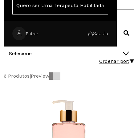
Quero ser Uma Terapeuta Habilitada
COMPRE NA EUROPA
PESQUISAR
Sacola
Entrar
CATEGORIAS
Selecione
Ordenar por:
6 Produtos
|
Preview