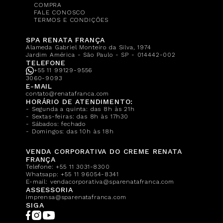
COMPRA
FALE CONOSCO
TERMOS E CONDIÇÕES
SPA RENATA FRANÇA
Alameda Gabriel Monteiro da Silva, 1974
Jardim América - São Paulo - SP - 014442-002
TELEFONE
+55 11 99129-9556
3060-9093
E-MAIL
contato@renatafranca.com
HORÁRIO DE ATENDIMENTO:
- Segunda a quinta: das 8h às 21h
- Sextas-feiras: das 8h às 17h30
- Sábados: fechado
- Domingos: das 10h às 18h
VENDA CORPORATIVA DO CREME RENATA
FRANÇA
Telefone:
+55 11 3031-8300
Whatsapp:
+55 11 96054-8341
E-mail:
vendacorporativa@sparenatafranca.com
ASSESSORIA
imprensa@sparenatafranca.com
SIGA