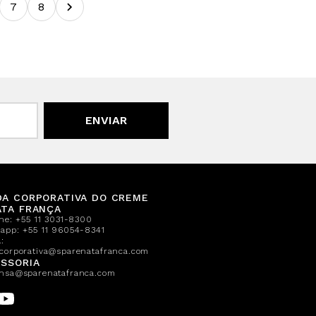
7
8
ENVIAR
DA CORPORATIVA DO CREME
ATA FRANÇA
one:
+55 11 3031-8300
sapp:
+55 11 96054-8341
:
corporativa@sparenatafranca.com
SSORIA
nsa@sparenatafranca.com