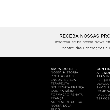
RECEBA NOSSAS PR
Inscreva-se na nossa Newslett
dentro das Promoções e 
MAPA DO SITE
CENTR
NOSSA HISTÓRIA
ATEND
PROTOCOLOS
PERGUN
ENCONTRE SUA
FREQUE
TERAPEUTA
DEVOLU
SPA RENATA FRANÇA
ENVIO 
SAIU NA MÍDIA
COMPR
FORMAÇÃO RENATA
FALE C
FRANÇA
TERMOS
AGENDA DE CURSOS
NOSSA LOJA
BLOG