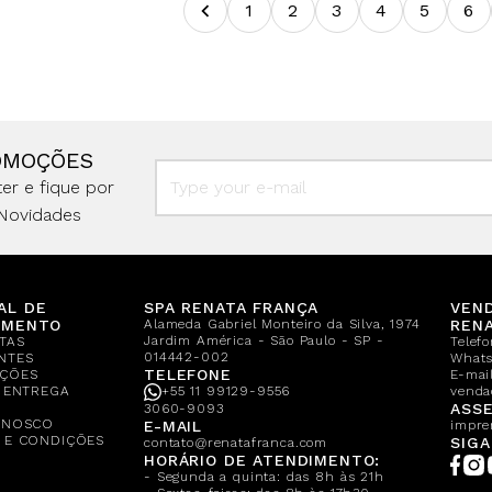
1
2
3
4
5
6
OMOÇÕES
er e fique por
Novidades
AL DE
SPA RENATA FRANÇA
VEN
IMENTO
Alameda Gabriel Monteiro da Silva, 1974
REN
Jardim América - São Paulo - SP -
TAS
Telef
014442-002
NTES
What
TELEFONE
ÇÕES
E-mail
E ENTREGA
+55 11 99129-9556
venda
A
ASSE
3060-9093
ONOSCO
E-MAIL
impre
 E CONDIÇÕES
SIGA
contato@renatafranca.com
HORÁRIO DE ATENDIMENTO:
- Segunda a quinta: das 8h às 21h