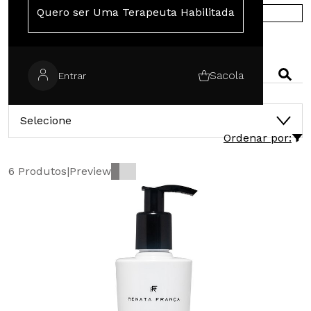
Quero ser Uma Terapeuta Habilitada
COMPRE NA EUROPA
PESQUISAR
Sacola
Entrar
CATEGORIAS
Selecione
Ordenar por:
6 Produtos
|
Preview