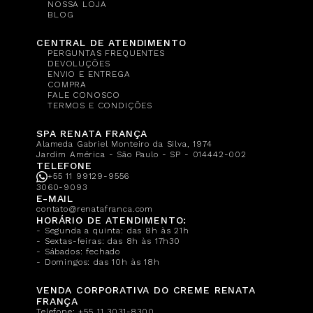
NOSSA LOJA
BLOG
CENTRAL DE ATENDIMENTO
PERGUNTAS FREQUENTES
DEVOLUÇÕES
ENVIO E ENTREGA
COMPRA
FALE CONOSCO
TERMOS E CONDIÇÕES
SPA RENATA FRANÇA
Alameda Gabriel Monteiro da Silva, 1974
Jardim América - São Paulo - SP - 014442-002
TELEFONE
+55 11 99129-9556
3060-9093
E-MAIL
contato@renatafranca.com
HORÁRIO DE ATENDIMENTO:
- Segunda a quinta: das 8h às 21h
- Sextas-feiras: das 8h às 17h30
- Sábados: fechado
- Domingos: das 10h às 18h
VENDA CORPORATIVA DO CREME RENATA
FRANÇA
Telefone:
+55 11 3031-8300