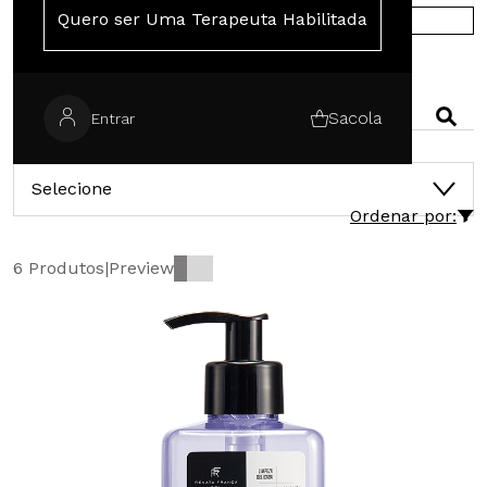
Quero ser Uma Terapeuta Habilitada
COMPRE NA EUROPA
PESQUISAR
Sacola
Entrar
CATEGORIAS
Selecione
Ordenar por:
6 Produtos
|
Preview