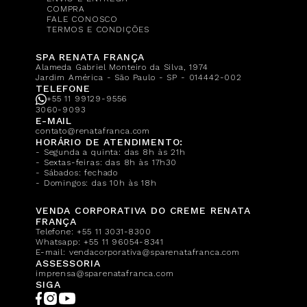
COMPRA
FALE CONOSCO
TERMOS E CONDIÇÕES
SPA RENATA FRANÇA
Alameda Gabriel Monteiro da Silva, 1974
Jardim América - São Paulo - SP - 014442-002
TELEFONE
+55 11 99129-9556
3060-9093
E-MAIL
contato@renatafranca.com
HORÁRIO DE ATENDIMENTO:
- Segunda a quinta: das 8h às 21h
- Sextas-feiras: das 8h às 17h30
- Sábados: fechado
- Domingos: das 10h às 18h
VENDA CORPORATIVA DO CREME RENATA
FRANÇA
Telefone:
+55 11 3031-8300
Whatsapp:
+55 11 96054-8341
E-mail:
vendacorporativa@sparenatafranca.com
ASSESSORIA
imprensa@sparenatafranca.com
SIGA