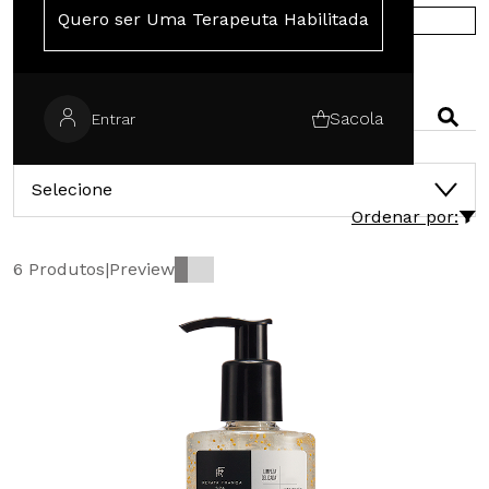
Quero ser Uma Terapeuta Habilitada
COMPRE NA EUROPA
PESQUISAR
Sacola
Entrar
CATEGORIAS
Selecione
Ordenar por:
6 Produtos
|
Preview