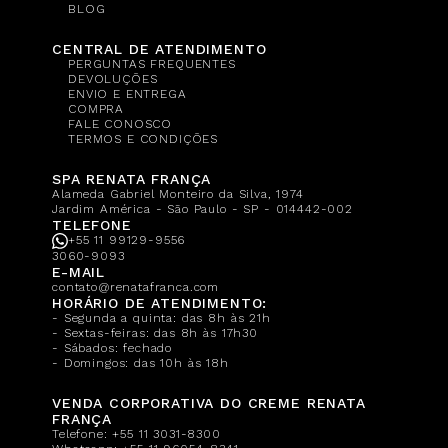
BLOG
CENTRAL DE ATENDIMENTO
PERGUNTAS FREQUENTES
DEVOLUÇÕES
ENVIO E ENTREGA
COMPRA
FALE CONOSCO
TERMOS E CONDIÇÕES
SPA RENATA FRANÇA
Alameda Gabriel Monteiro da Silva, 1974
Jardim América - São Paulo - SP - 014442-002
TELEFONE
+55 11 99129-9556
3060-9093
E-MAIL
contato@renatafranca.com
HORÁRIO DE ATENDIMENTO:
- Segunda a quinta: das 8h às 21h
- Sextas-feiras: das 8h às 17h30
- Sábados: fechado
- Domingos: das 10h às 18h
VENDA CORPORATIVA DO CREME RENATA
FRANÇA
Telefone:
+55 11 3031-8300