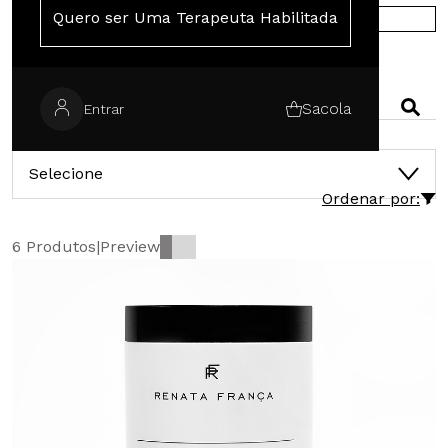
Quero ser Uma Terapeuta Habilitada
COMPRE NA EUROPA
PESQUISAR
Sacola
Entrar
CATEGORIAS
Selecione
Ordenar por:
6 Produtos
|
Preview