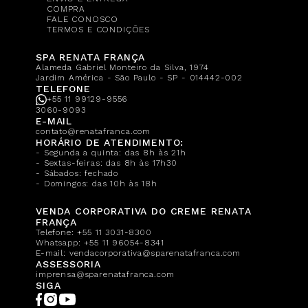
COMPRA
FALE CONOSCO
TERMOS E CONDIÇÕES
SPA RENATA FRANÇA
Alameda Gabriel Monteiro da Silva, 1974
Jardim América - São Paulo - SP - 014442-002
TELEFONE
+55 11 99129-9556
3060-9093
E-MAIL
contato@renatafranca.com
HORÁRIO DE ATENDIMENTO:
- Segunda a quinta: das 8h às 21h
- Sextas-feiras: das 8h às 17h30
- Sábados: fechado
- Domingos: das 10h às 18h
VENDA CORPORATIVA DO CREME RENATA
FRANÇA
Telefone:
+55 11 3031-8300
Whatsapp:
+55 11 96054-8341
E-mail:
vendacorporativa@sparenatafranca.com
ASSESSORIA
imprensa@sparenatafranca.com
SIGA