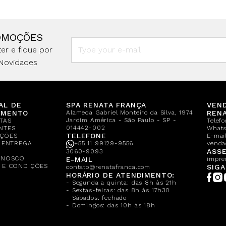
OMOÇÕES
er e fique por
Novidades
AL DE
SPA RENATA FRANÇA
VEN
IMENTO
Alameda Gabriel Monteiro da Silva, 1974
REN
Jardim América - São Paulo - SP -
TAS
Telef
014442-002
NTES
What
TELEFONE
ÇÕES
E-mail
E ENTREGA
+55 11 99129-9556
venda
A
ASSE
3060-9093
ONOSCO
E-MAIL
impre
 E CONDIÇÕES
SIGA
contato@renatafranca.com
HORÁRIO DE ATENDIMENTO:
- Segunda a quinta: das 8h às 21h
- Sextas-feiras: das 8h às 17h30
- Sábados: fechado
- Domingos: das 10h às 18h