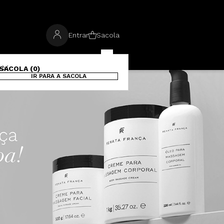
Entrar
Sacola
SACOLA (0)
IR PARA A SACOLA