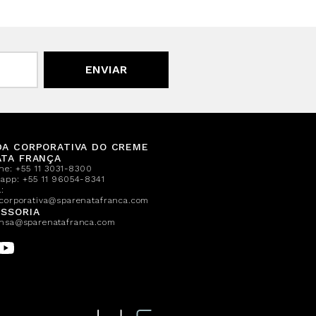
ENVIAR
DA CORPORATIVA DO CREME
ATA FRANÇA
one:
+55 11 3031-8300
sapp:
+55 11 96054-8341
:
corporativa@sparenatafranca.com
SSORIA
nsa@sparenatafranca.com