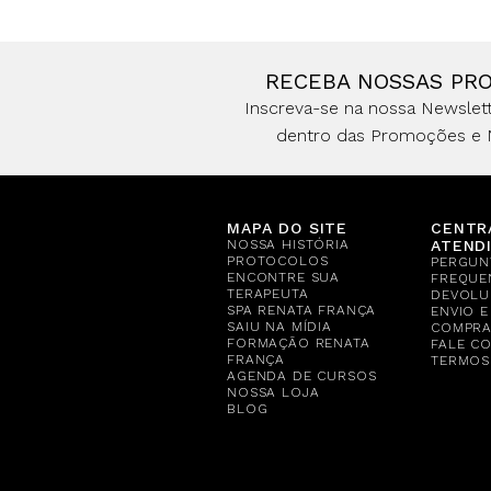
RECEBA NOSSAS PR
Inscreva-se na nossa Newslett
dentro das Promoções e 
MAPA DO SITE
CENTR
NOSSA HISTÓRIA
ATEND
PROTOCOLOS
PERGUN
ENCONTRE SUA
FREQUE
TERAPEUTA
DEVOLU
SPA RENATA FRANÇA
ENVIO 
SAIU NA MÍDIA
COMPR
FORMAÇÃO RENATA
FALE C
FRANÇA
TERMOS
AGENDA DE CURSOS
NOSSA LOJA
BLOG