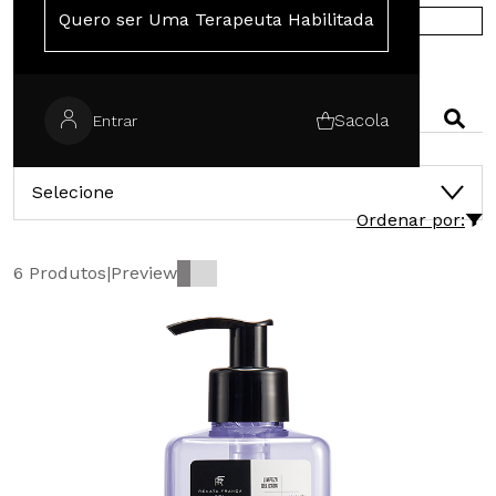
Quero ser Uma Terapeuta Habilitada
COMPRE NA EUROPA
PESQUISAR
Sacola
Entrar
CATEGORIAS
Selecione
Ordenar por:
6 Produtos
|
Preview