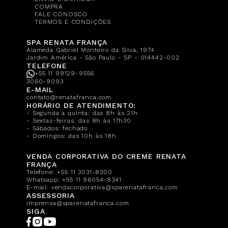
COMPRA
FALE CONOSCO
TERMOS E CONDIÇÕES
SPA RENATA FRANÇA
Alameda Gabriel Monteiro da Silva, 1974
Jardim América - São Paulo - SP - 014442-002
TELEFONE
+55 11 99129-9556
3060-9093
E-MAIL
contato@renatafranca.com
HORÁRIO DE ATENDIMENTO:
- Segunda a quinta: das 8h às 21h
- Sextas-feiras: das 8h às 17h30
- Sábados: fechado
- Domingos: das 10h às 18h
VENDA CORPORATIVA DO CREME RENATA
FRANÇA
Telefone:
+55 11 3031-8300
Whatsapp:
+55 11 96054-8341
E-mail:
vendacorporativa@sparenatafranca.com
ASSESSORIA
imprensa@sparenatafranca.com
SIGA