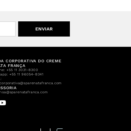
ENVIAR
DA CORPORATIVA DO CREME
ATA FRANÇA
one:
+55 11 3031-8300
sapp:
+55 11 96054-8341
:
corporativa@sparenatafranca.com
SSORIA
nsa@sparenatafranca.com