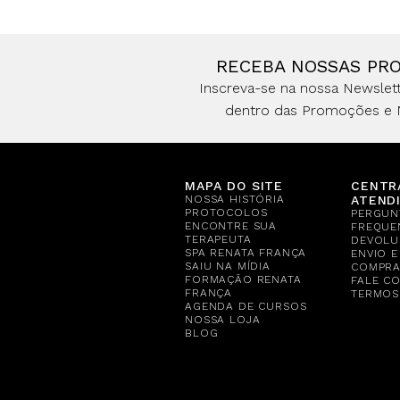
RECEBA NOSSAS PR
Inscreva-se na nossa Newslett
dentro das Promoções e 
MAPA DO SITE
CENTR
NOSSA HISTÓRIA
ATEND
PROTOCOLOS
PERGUN
ENCONTRE SUA
FREQUE
TERAPEUTA
DEVOLU
SPA RENATA FRANÇA
ENVIO 
SAIU NA MÍDIA
COMPR
FORMAÇÃO RENATA
FALE C
FRANÇA
TERMOS
AGENDA DE CURSOS
NOSSA LOJA
BLOG