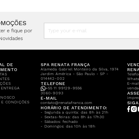
OMOÇÕES
er e fique por
Novidades
AL DE
SPA RENATA FRANÇA
VEN
IMENTO
Alameda Gabriel Monteiro da Silva, 1974
REN
Jardim América - São Paulo - SP -
TAS
Telef
014442-002
NTES
What
TELEFONE
ÇÕES
E-mail
E ENTREGA
+55 11 99129-9556
venda
A
ASSE
3060-9093
ONOSCO
E-MAIL
impre
 E CONDIÇÕES
SIGA
contato@renatafranca.com
HORÁRIO DE ATENDIMENTO:
- Segunda a quinta: das 8h às 21h
- Sextas-feiras: das 8h às 17h30
- Sábados: fechado
- Domingos: das 10h às 18h