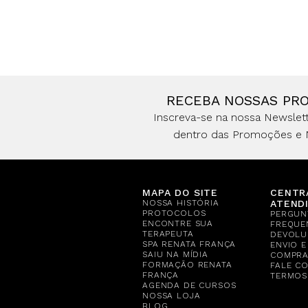
RECEBA NOSSAS PR
Inscreva-se na nossa Newslett
dentro das Promoções e 
MAPA DO SITE
CENTR
NOSSA HISTÓRIA
ATEND
PROTOCOLOS
PERGUN
ENCONTRE SUA
FREQUE
TERAPEUTA
DEVOLU
SPA RENATA FRANÇA
ENVIO 
SAIU NA MÍDIA
COMPR
FORMAÇÃO RENATA
FALE C
FRANÇA
TERMOS
AGENDA DE CURSOS
NOSSA LOJA
BLOG