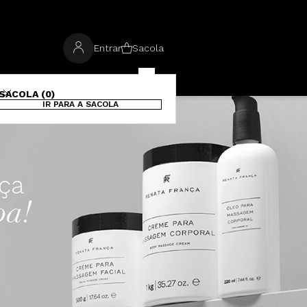
Entrar
Sacola
SACOLA (0)
IR PARA A SACOLA