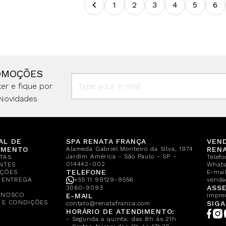
1
2
3
4
5
6
OMOÇÕES
er e fique por
Novidades
AL DE
SPA RENATA FRANÇA
VEN
IMENTO
Alameda Gabriel Monteiro da Silva, 1974
REN
Jardim América - São Paulo - SP -
TAS
Telef
014442-002
NTES
What
TELEFONE
ÇÕES
E-mail
E ENTREGA
+55 11 99129-9556
venda
A
ASSE
3060-9093
ONOSCO
E-MAIL
impre
 E CONDIÇÕES
SIGA
contato@renatafranca.com
HORÁRIO DE ATENDIMENTO:
- Segunda a quinta: das 8h às 21h