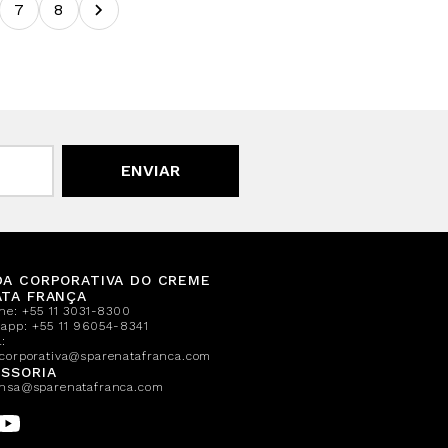
7
8
ENVIAR
DA CORPORATIVA DO CREME
ATA FRANÇA
one:
+55 11 3031-8300
sapp:
+55 11 96054-8341
:
corporativa@sparenatafranca.com
SSORIA
nsa@sparenatafranca.com