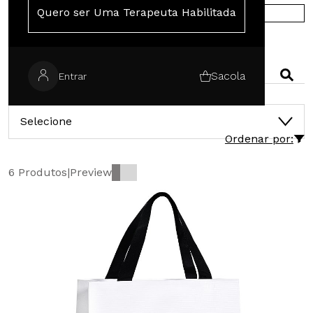
Quero ser Uma Terapeuta Habilitada
COMPRE NA EUROPA
PESQUISAR
Sacola
Entrar
CATEGORIAS
Selecione
Ordenar por:
6 Produtos
|
Preview