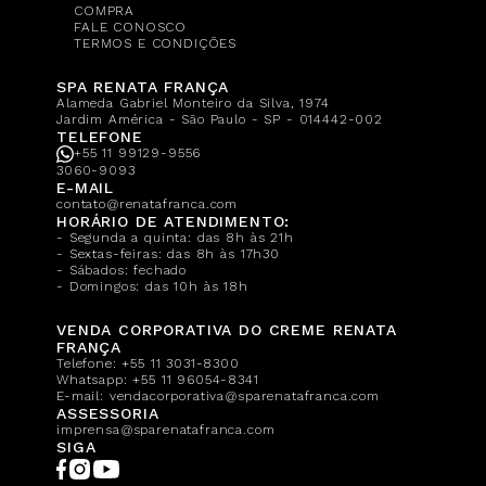
COMPRA
FALE CONOSCO
TERMOS E CONDIÇÕES
SPA RENATA FRANÇA
Alameda Gabriel Monteiro da Silva, 1974
Jardim América - São Paulo - SP - 014442-002
TELEFONE
+55 11 99129-9556
3060-9093
E-MAIL
contato@renatafranca.com
HORÁRIO DE ATENDIMENTO:
- Segunda a quinta: das 8h às 21h
- Sextas-feiras: das 8h às 17h30
- Sábados: fechado
- Domingos: das 10h às 18h
VENDA CORPORATIVA DO CREME RENATA
FRANÇA
Telefone:
+55 11 3031-8300
Whatsapp:
+55 11 96054-8341
E-mail:
vendacorporativa@sparenatafranca.com
ASSESSORIA
imprensa@sparenatafranca.com
SIGA