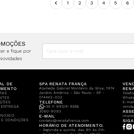
1
2
3
4
5
6
OMOÇÕES
er e fique por
Novidades
AL DE
SPA RENATA FRANÇA
VEN
IMENTO
Alameda Gabriel Monteiro da Silva, 1974
REN
Jardim América - São Paulo - SP -
TAS
Telef
014442-002
NTES
What
TELEFONE
ÇÕES
E-mail
E ENTREGA
+55 11 99129-9556
venda
A
ASSE
3060-9093
ONOSCO
E-MAIL
impre
 E CONDIÇÕES
SIGA
contato@renatafranca.com
HORÁRIO DE ATENDIMENTO:
- Segunda a quinta: das 8h às 21h