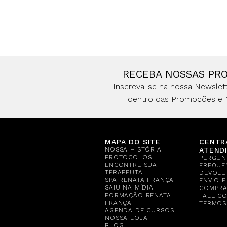
RECEBA NOSSAS PR
Inscreva-se na nossa Newslett
dentro das Promoções e 
MAPA DO SITE
CENTR
NOSSA HISTÓRIA
ATEND
PROTOCOLOS
PERGUN
ENCONTRE SUA
FREQUE
TERAPEUTA
DEVOLU
SPA RENATA FRANÇA
ENVIO 
SAIU NA MÍDIA
COMPR
FORMAÇÃO RENATA
FALE C
FRANÇA
TERMOS
AGENDA DE CURSOS
NOSSA LOJA
BLOG