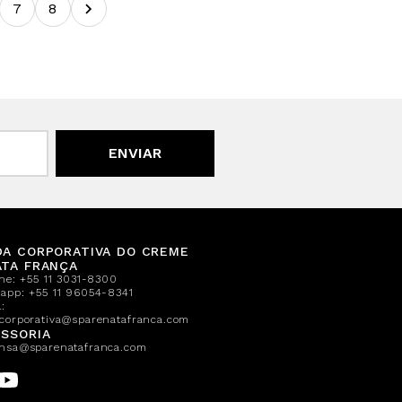
7
8
ENVIAR
DA CORPORATIVA DO CREME
ATA FRANÇA
one:
+55 11 3031-8300
sapp:
+55 11 96054-8341
:
corporativa@sparenatafranca.com
SSORIA
nsa@sparenatafranca.com