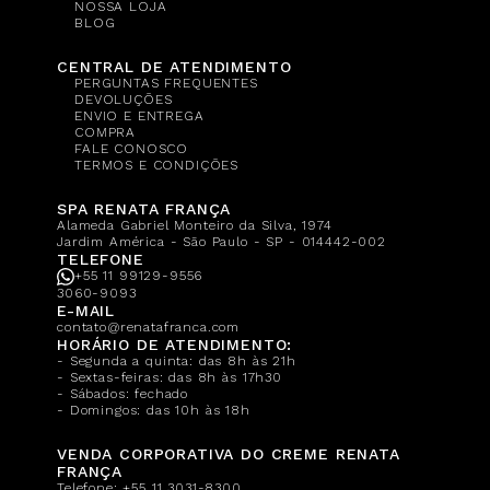
NOSSA LOJA
BLOG
CENTRAL DE ATENDIMENTO
PERGUNTAS FREQUENTES
DEVOLUÇÕES
ENVIO E ENTREGA
COMPRA
FALE CONOSCO
TERMOS E CONDIÇÕES
SPA RENATA FRANÇA
Alameda Gabriel Monteiro da Silva, 1974
Jardim América - São Paulo - SP - 014442-002
TELEFONE
+55 11 99129-9556
3060-9093
E-MAIL
contato@renatafranca.com
HORÁRIO DE ATENDIMENTO:
- Segunda a quinta: das 8h às 21h
- Sextas-feiras: das 8h às 17h30
- Sábados: fechado
- Domingos: das 10h às 18h
VENDA CORPORATIVA DO CREME RENATA
FRANÇA
Telefone:
+55 11 3031-8300