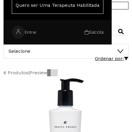
Quero ser Uma Terapeuta Habilitada
COMPRE NA EUROPA
PESQUISAR
Sacola
Entrar
CATEGORIAS
Selecione
Ordenar por:
6 Produtos
|
Preview