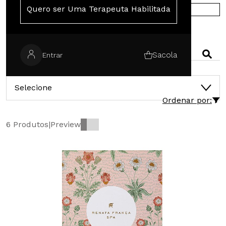
Quero ser Uma Terapeuta Habilitada
COMPRE NA EUROPA
PESQUISAR
Sacola
Entrar
CATEGORIAS
Selecione
Ordenar por:
6 Produtos
|
Preview