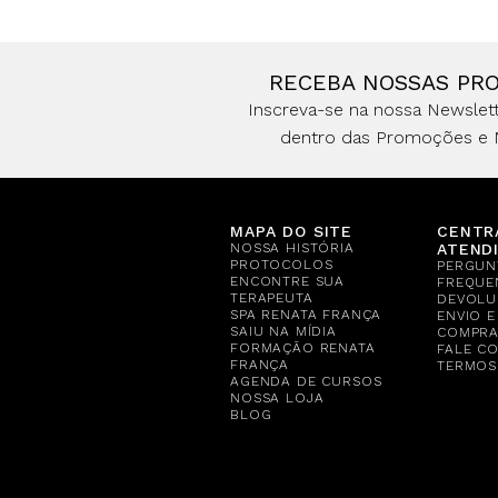
RECEBA NOSSAS PR
Inscreva-se na nossa Newslett
dentro das Promoções e 
MAPA DO SITE
CENTR
NOSSA HISTÓRIA
ATEND
PROTOCOLOS
PERGUN
ENCONTRE SUA
FREQUE
TERAPEUTA
DEVOLU
SPA RENATA FRANÇA
ENVIO 
SAIU NA MÍDIA
COMPR
FORMAÇÃO RENATA
FALE C
FRANÇA
TERMOS
AGENDA DE CURSOS
NOSSA LOJA
BLOG