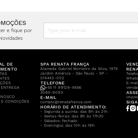
OMOÇÕES
er e fique por
Novidades
AL DE
SPA RENATA FRANÇA
VEN
IMENTO
Alameda Gabriel Monteiro da Silva, 1974
REN
Jardim América - São Paulo - SP -
TAS
Telef
014442-002
NTES
What
TELEFONE
ÇÕES
E-mail
E ENTREGA
+55 11 99129-9556
venda
A
ASSE
3060-9093
ONOSCO
E-MAIL
impre
 E CONDIÇÕES
SIGA
contato@renatafranca.com
HORÁRIO DE ATENDIMENTO:
- Segunda a quinta: das 8h às 21h
- Sextas-feiras: das 8h às 17h30
- Sábados: fechado
- Domingos: das 10h às 18h