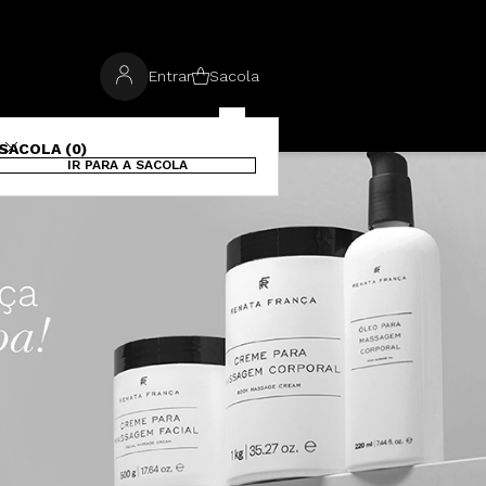
Entrar
Sacola
SACOLA (0)
IR PARA A SACOLA