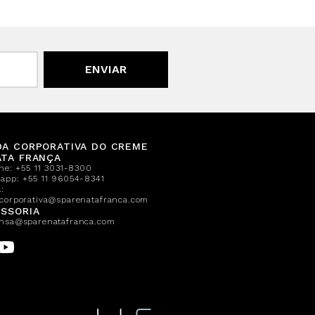
ENVIAR
DA CORPORATIVA DO CREME
ATA FRANÇA
one:
+55 11 3031-8300
sapp:
+55 11 96054-8341
:
corporativa@sparenatafranca.com
SSORIA
nsa@sparenatafranca.com