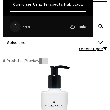
Quero ser Uma Terapeuta Habilitada
COMPRE NA EUROPA
PESQUISAR
Sacola
Entrar
CATEGORIAS
Selecione
Ordenar por:
6 Produtos
|
Preview