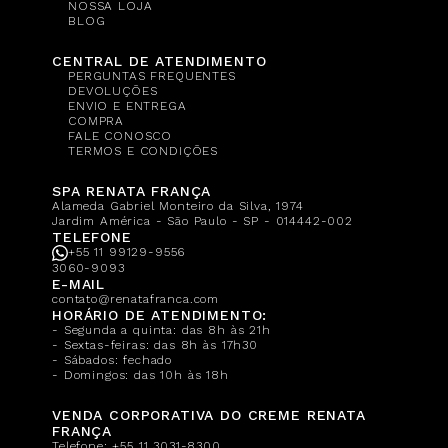
NOSSA LOJA
BLOG
CENTRAL DE ATENDIMENTO
PERGUNTAS FREQUENTES
DEVOLUÇÕES
ENVIO E ENTREGA
COMPRA
FALE CONOSCO
TERMOS E CONDIÇÕES
SPA RENATA FRANÇA
Alameda Gabriel Monteiro da Silva, 1974
Jardim América - São Paulo - SP - 014442-002
TELEFONE
+55 11 99129-9556
3060-9093
E-MAIL
contato@renatafranca.com
HORÁRIO DE ATENDIMENTO:
- Segunda a quinta: das 8h às 21h
- Sextas-feiras: das 8h às 17h30
- Sábados: fechado
- Domingos: das 10h às 18h
VENDA CORPORATIVA DO CREME RENATA
FRANÇA
Telefone:
+55 11 3031-8300