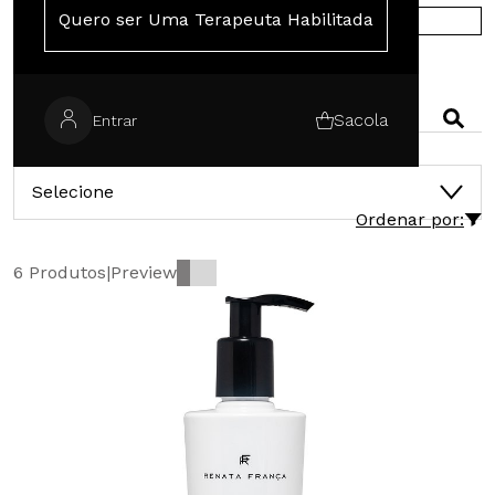
Quero ser Uma Terapeuta Habilitada
COMPRE NA EUROPA
PESQUISAR
Sacola
Entrar
CATEGORIAS
Selecione
Ordenar por:
6 Produtos
|
Preview