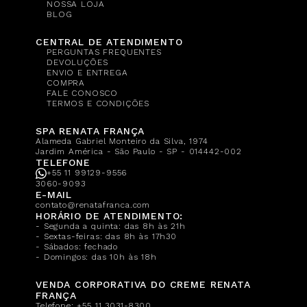
NOSSA LOJA
BLOG
CENTRAL DE ATENDIMENTO
PERGUNTAS FREQUENTES
DEVOLUÇÕES
ENVIO E ENTREGA
COMPRA
FALE CONOSCO
TERMOS E CONDIÇÕES
SPA RENATA FRANÇA
Alameda Gabriel Monteiro da Silva, 1974
Jardim América - São Paulo - SP - 014442-002
TELEFONE
+55 11 99129-9556
3060-9093
E-MAIL
contato@renatafranca.com
HORÁRIO DE ATENDIMENTO:
- Segunda a quinta: das 8h às 21h
- Sextas-feiras: das 8h às 17h30
- Sábados: fechado
- Domingos: das 10h às 18h
VENDA CORPORATIVA DO CREME RENATA
FRANÇA
Telefone:
+55 11 3031-8300