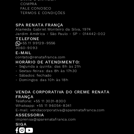
COMPRA
FALE CONOSCO
TERMOS E CONDIÇÕES
SPA RENATA FRANÇA
Alameda Gabriel Monteiro da Silva, 1974
Jardim América - São Paulo - SP - 014442-002
TELEFONE
+55 11 99129-9556
3060-9093
E-MAIL
contato@renatafranca.com
HORÁRIO DE ATENDIMENTO:
- Segunda a quinta: das 8h às 21h
- Sextas-feiras: das 8h às 17h30
- Sábados: fechado
- Domingos: das 10h às 18h
VENDA CORPORATIVA DO CREME RENATA
FRANÇA
Telefone:
+55 11 3031-8300
Whatsapp:
+55 11 96054-8341
E-mail:
vendacorporativa@sparenatafranca.com
ASSESSORIA
imprensa@sparenatafranca.com
SIGA