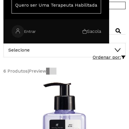
Quero ser Uma Terapeuta Habilitada
COMPRE NA EUROPA
PESQUISAR
Sacola
Entrar
CATEGORIAS
Selecione
Ordenar por:
6 Produtos
|
Preview