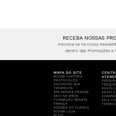
RECEBA NOSSAS PR
Inscreva-se na nossa Newslett
dentro das Promoções e 
MAPA DO SITE
CENTR
NOSSA HISTÓRIA
ATEND
PROTOCOLOS
PERGUN
ENCONTRE SUA
FREQUE
TERAPEUTA
DEVOLU
SPA RENATA FRANÇA
ENVIO 
SAIU NA MÍDIA
COMPR
FORMAÇÃO RENATA
FALE C
FRANÇA
TERMOS
AGENDA DE CURSOS
NOSSA LOJA
BLOG