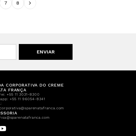
7
8
ENVIAR
DA CORPORATIVA DO CREME
ATA FRANÇA
one:
+55 11 3031-8300
sapp:
+55 11 96054-8341
:
corporativa@sparenatafranca.com
SSORIA
nsa@sparenatafranca.com