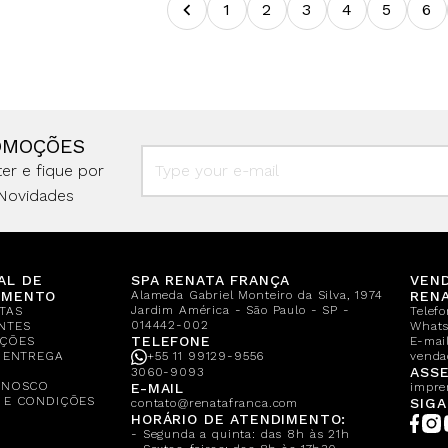
1
2
3
4
5
6
OMOÇÕES
er e fique por
Novidades
AL DE
SPA RENATA FRANÇA
VEN
IMENTO
Alameda Gabriel Monteiro da Silva, 1974
REN
Jardim América - São Paulo - SP -
TAS
Telef
014442-002
NTES
What
TELEFONE
ÇÕES
E-mail
E ENTREGA
+55 11 99129-9556
venda
A
ASSE
3060-9093
ONOSCO
E-MAIL
impre
 E CONDIÇÕES
SIGA
contato@renatafranca.com
HORÁRIO DE ATENDIMENTO:
- Segunda a quinta: das 8h às 21h