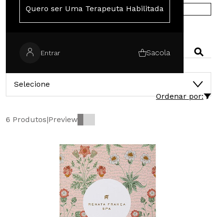
Quero ser Uma Terapeuta Habilitada
COMPRE NA EUROPA
PESQUISAR
Sacola
Entrar
CATEGORIAS
Selecione
Ordenar por:
6 Produtos
|
Preview