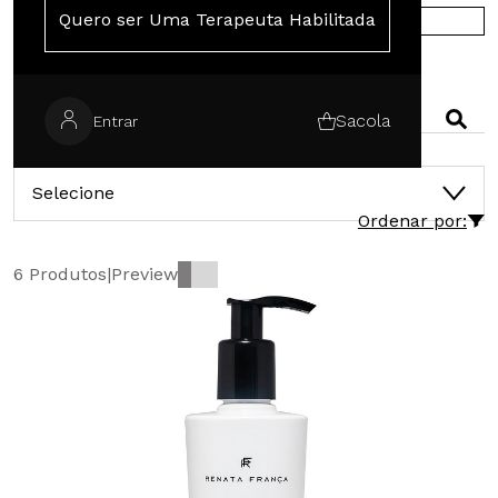
Quero ser Uma Terapeuta Habilitada
COMPRE NA EUROPA
PESQUISAR
Sacola
Entrar
CATEGORIAS
Selecione
Ordenar por:
6 Produtos
|
Preview