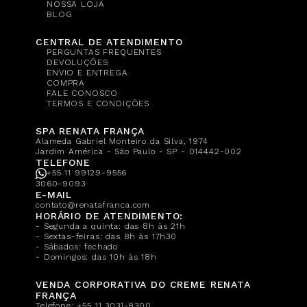
NOSSA LOJA
BLOG
CENTRAL DE ATENDIMENTO
PERGUNTAS FREQUENTES
DEVOLUÇÕES
ENVIO E ENTREGA
COMPRA
FALE CONOSCO
TERMOS E CONDIÇÕES
SPA RENATA FRANÇA
Alameda Gabriel Monteiro da Silva, 1974
Jardim América - São Paulo - SP - 014442-002
TELEFONE
+55 11 99129-9556
3060-9093
E-MAIL
contato@renatafranca.com
HORÁRIO DE ATENDIMENTO:
- Segunda a quinta: das 8h às 21h
- Sextas-feiras: das 8h às 17h30
- Sábados: fechado
- Domingos: das 10h às 18h
VENDA CORPORATIVA DO CREME RENATA
FRANÇA
Telefone:
+55 11 3031-8300