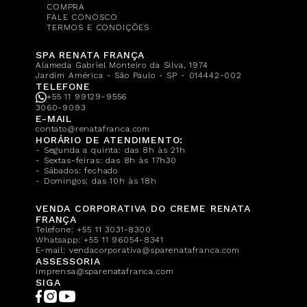
COMPRA
FALE CONOSCO
TERMOS E CONDIÇÕES
SPA RENATA FRANÇA
Alameda Gabriel Monteiro da Silva, 1974
Jardim América - São Paulo - SP - 014442-002
TELEFONE
+55 11 99129-9556
3060-9093
E-MAIL
contato@renatafranca.com
HORÁRIO DE ATENDIMENTO:
- Segunda a quinta: das 8h às 21h
- Sextas-feiras: das 8h às 17h30
- Sábados: fechado
- Domingos: das 10h às 18h
VENDA CORPORATIVA DO CREME RENATA
FRANÇA
Telefone:
+55 11 3031-8300
Whatsapp:
+55 11 96054-8341
E-mail:
vendacorporativa@sparenatafranca.com
ASSESSORIA
imprensa@sparenatafranca.com
SIGA