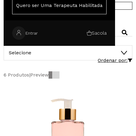
Quero ser Uma Terapeuta Habilitada
COMPRE NA EUROPA
PESQUISAR
Sacola
Entrar
CATEGORIAS
Selecione
Ordenar por:
6 Produtos
|
Preview