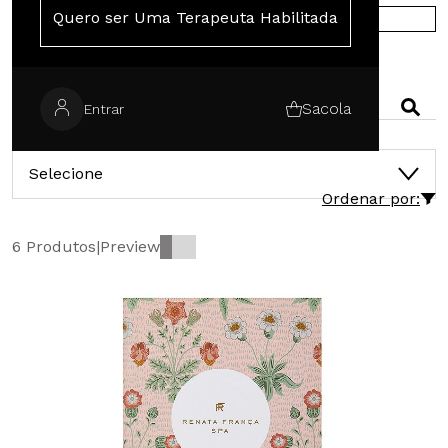
Quero ser Uma Terapeuta Habilitada
COMPRE NA EUROPA
PESQUISAR
Sacola
Entrar
CATEGORIAS
Selecione
Ordenar por:
6 Produtos
|
Preview