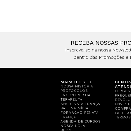
RECEBA NOSSAS PR
Inscreva-se na nossa Newslett
dentro das Promoções e 
MAPA DO SITE
CENTR
NOSSA HISTÓRIA
ATEND
PROTOCOLOS
PERGUN
ENCONTRE SUA
FREQUE
TERAPEUTA
DEVOLU
SPA RENATA FRANÇA
ENVIO 
SAIU NA MÍDIA
COMPR
FORMAÇÃO RENATA
FALE C
FRANÇA
TERMOS
AGENDA DE CURSOS
NOSSA LOJA
BLOG