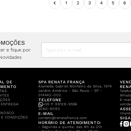
1
2
3
4
5
6
OMOÇÕES
er e fique por
Novidades
AL DE
SPA RENATA FRANÇA
VEN
IMENTO
Alameda Gabriel Monteiro da Silva, 1974
REN
Jardim América - São Paulo - SP -
TAS
Telef
014442-002
NTES
What
TELEFONE
ÇÕES
E-mail
E ENTREGA
+55 11 99129-9556
venda
A
ASSE
3060-9093
ONOSCO
E-MAIL
impre
 E CONDIÇÕES
SIGA
contato@renatafranca.com
HORÁRIO DE ATENDIMENTO:
- Segunda a quinta: das 8h às 21h