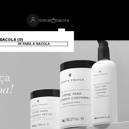
Entrar
Sacola
SACOLA (0)
IR PARA A SACOLA