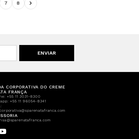
7
8
ENVIAR
DA CORPORATIVA DO CREME
ATA FRANÇA
one:
+55 11 3031-8300
sapp:
+55 11 96054-8341
:
corporativa@sparenatafranca.com
SSORIA
nsa@sparenatafranca.com