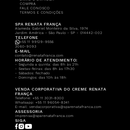
COMPRA
FALE CONOSCO
TERMOS E CONDIÇÕES
SPA RENATA FRANÇA
Alameda Gabriel Monteiro da Silva, 1974
Jardim América - São Paulo - SP - 014442-002
TELEFONE
+55 11 99129-9556
3060-9093
E-MAIL
contato@renatafranca.com
HORÁRIO DE ATENDIMENTO:
- Segunda a quinta: das 8h às 21h
- Sextas-feiras: das 8h às 17h30
- Sábados: fechado
- Domingos: das 10h às 18h
VENDA CORPORATIVA DO CREME RENATA
FRANÇA
Telefone:
+55 11 3031-8300
Whatsapp:
+55 11 96054-8341
E-mail:
vendacorporativa@sparenatafranca.com
ASSESSORIA
imprensa@sparenatafranca.com
SIGA