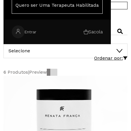
Quero ser Uma Terapeuta Habilitada
COMPRE NA EUROPA
PESQUISAR
Sacola
Entrar
CATEGORIAS
Selecione
Ordenar por:
6 Produtos
|
Preview