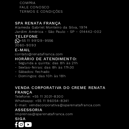
COMPRA
FALE CONOSCO
TERMOS E CONDIÇÕES
SPA RENATA FRANÇA
Alameda Gabriel Monteiro da Silva, 1974
Jardim América - São Paulo - SP - 014442-002
TELEFONE
+55 11 99129-9556
3060-9093
E-MAIL
contato@renatafranca.com
HORÁRIO DE ATENDIMENTO:
- Segunda a quinta: das 8h às 21h
- Sextas-feiras: das 8h às 17h30
- Sábados: fechado
- Domingos: das 10h às 18h
VENDA CORPORATIVA DO CREME RENATA
FRANÇA
Telefone:
+55 11 3031-8300
Whatsapp:
+55 11 96054-8341
E-mail:
vendacorporativa@sparenatafranca.com
ASSESSORIA
imprensa@sparenatafranca.com
SIGA