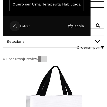
Quero ser Uma Terapeuta Habilitada
COMPRE NA EUROPA
PESQUISAR
Sacola
Entrar
CATEGORIAS
Selecione
Ordenar por:
6 Produtos
|
Preview