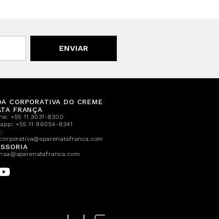
ENVIAR
DA CORPORATIVA DO CREME
ATA FRANÇA
one:
+55 11 3031-8300
sapp:
+55 11 96054-8341
:
corporativa@sparenatafranca.com
SSORIA
nsa@sparenatafranca.com