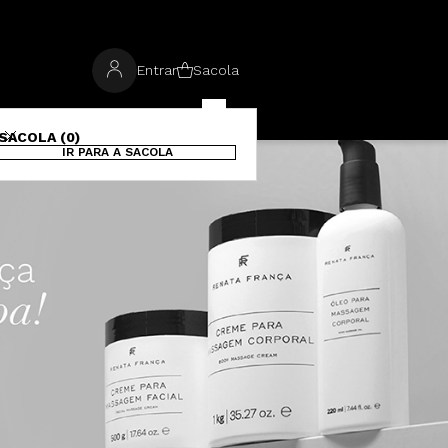
Entrar
Sacola
SACOLA (0)
IR PARA A SACOLA