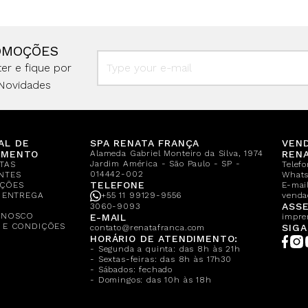
OMOÇÕES
er e fique por
Novidades
AL DE
SPA RENATA FRANÇA
VEN
IMENTO
Alameda Gabriel Monteiro da Silva, 1974
REN
Jardim América - São Paulo - SP -
TAS
Telef
014442-002
NTES
What
TELEFONE
ÇÕES
E-mail
E ENTREGA
+55 11 99129-9556
venda
A
ASSE
3060-9093
ONOSCO
E-MAIL
impre
 E CONDIÇÕES
SIGA
contato@renatafranca.com
HORÁRIO DE ATENDIMENTO:
- Segunda a quinta: das 8h às 21h
- Sextas-feiras: das 8h às 17h30
- Sábados: fechado
- Domingos: das 10h às 18h