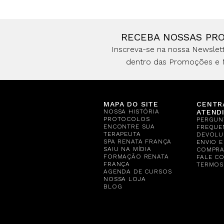
RECEBA NOSSAS PR
Inscreva-se na nossa Newslett
dentro das Promoções e 
MAPA DO SITE
CENTR
NOSSA HISTÓRIA
ATEND
PROTOCOLOS
PERGUN
ENCONTRE SUA
FREQUE
TERAPEUTA
DEVOLU
SPA RENATA FRANÇA
ENVIO 
SAIU NA MÍDIA
COMPR
FORMAÇÃO RENATA
FALE C
FRANÇA
TERMOS
AGENDA DE CURSOS
NOSSA LOJA
BLOG