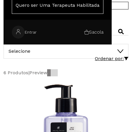
Quero ser Uma Terapeuta Habilitada
COMPRE NA EUROPA
PESQUISAR
Sacola
Entrar
CATEGORIAS
Selecione
Ordenar por:
6 Produtos
|
Preview