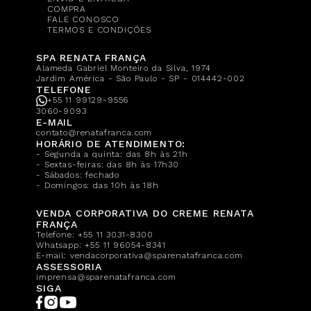
COMPRA
FALE CONOSCO
TERMOS E CONDIÇÕES
SPA RENATA FRANÇA
Alameda Gabriel Monteiro da Silva, 1974
Jardim América - São Paulo - SP - 014442-002
TELEFONE
+55 11 99129-9556
3060-9093
E-MAIL
contato@renatafranca.com
HORÁRIO DE ATENDIMENTO:
- Segunda a quinta: das 8h às 21h
- Sextas-feiras: das 8h às 17h30
- Sábados: fechado
- Domingos: das 10h às 18h
VENDA CORPORATIVA DO CREME RENATA
FRANÇA
Telefone:
+55 11 3031-8300
Whatsapp:
+55 11 96054-8341
E-mail:
vendacorporativa@sparenatafranca.com
ASSESSORIA
imprensa@sparenatafranca.com
SIGA