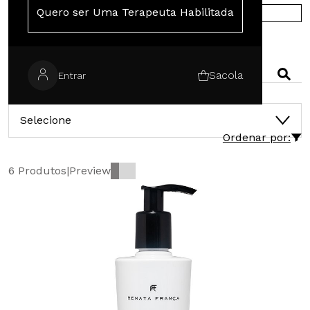
Quero ser Uma Terapeuta Habilitada
COMPRE NA EUROPA
PESQUISAR
Sacola
Entrar
CATEGORIAS
Selecione
Ordenar por:
6 Produtos
|
Preview