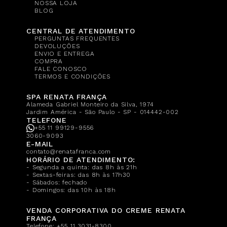
NOSSA LOJA
BLOG
CENTRAL DE ATENDIMENTO
PERGUNTAS FREQUENTES
DEVOLUÇÕES
ENVIO E ENTREGA
COMPRA
FALE CONOSCO
TERMOS E CONDIÇÕES
SPA RENATA FRANÇA
Alameda Gabriel Monteiro da Silva, 1974
Jardim América - São Paulo - SP - 014442-002
TELEFONE
+55 11 99129-9556
3060-9093
E-MAIL
contato@renatafranca.com
HORÁRIO DE ATENDIMENTO:
- Segunda a quinta: das 8h às 21h
- Sextas-feiras: das 8h às 17h30
- Sábados: fechado
- Domingos: das 10h às 18h
VENDA CORPORATIVA DO CREME RENATA
FRANÇA
Telefone:
+55 11 3031-8300