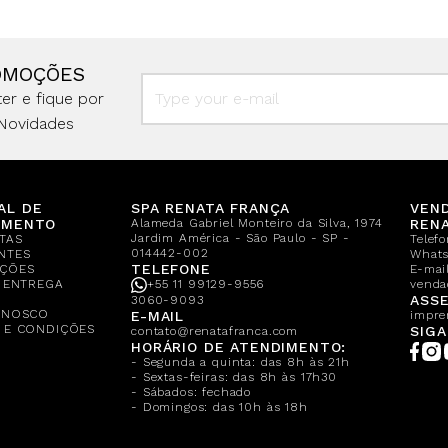
OMOÇÕES
er e fique por
Novidades
AL DE
SPA RENATA FRANÇA
VEN
IMENTO
Alameda Gabriel Monteiro da Silva, 1974
REN
Jardim América - São Paulo - SP -
TAS
Telef
014442-002
NTES
What
TELEFONE
ÇÕES
E-mail
E ENTREGA
+55 11 99129-9556
venda
A
ASSE
3060-9093
ONOSCO
E-MAIL
impre
 E CONDIÇÕES
SIGA
contato@renatafranca.com
HORÁRIO DE ATENDIMENTO:
- Segunda a quinta: das 8h às 21h
- Sextas-feiras: das 8h às 17h30
- Sábados: fechado
- Domingos: das 10h às 18h