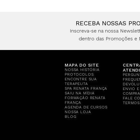
RECEBA NOSSAS PR
Inscreva-se na nossa Newslett
dentro das Promoções e 
MAPA DO SITE
CENTR
NOSSA HISTÓRIA
ATEND
PROTOCOLOS
PERGUN
ENCONTRE SUA
FREQUE
TERAPEUTA
DEVOLU
SPA RENATA FRANÇA
ENVIO 
SAIU NA MÍDIA
COMPR
FORMAÇÃO RENATA
FALE C
FRANÇA
TERMOS
AGENDA DE CURSOS
NOSSA LOJA
BLOG