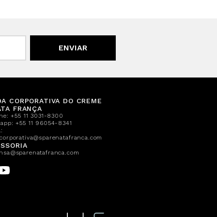
ENVIAR
DA CORPORATIVA DO CREME
ATA FRANÇA
one:
+55 11 3031-8300
sapp:
+55 11 96054-8341
:
corporativa@sparenatafranca.com
SSORIA
nsa@sparenatafranca.com