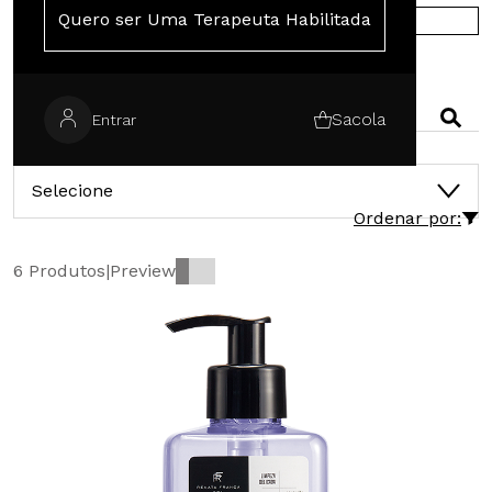
Quero ser Uma Terapeuta Habilitada
COMPRE NA EUROPA
PESQUISAR
Sacola
Entrar
CATEGORIAS
Selecione
Ordenar por:
6 Produtos
|
Preview