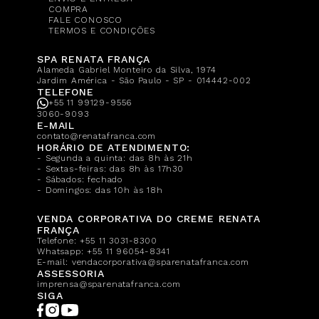
COMPRA
FALE CONOSCO
TERMOS E CONDIÇÕES
SPA RENATA FRANÇA
Alameda Gabriel Monteiro da Silva, 1974
Jardim América - São Paulo - SP - 014442-002
TELEFONE
+55 11 99129-9556
3060-9093
E-MAIL
contato@renatafranca.com
HORÁRIO DE ATENDIMENTO:
- Segunda a quinta: das 8h às 21h
- Sextas-feiras: das 8h às 17h30
- Sábados: fechado
- Domingos: das 10h às 18h
VENDA CORPORATIVA DO CREME RENATA
FRANÇA
Telefone:
+55 11 3031-8300
Whatsapp:
+55 11 96054-8341
E-mail:
vendacorporativa@sparenatafranca.com
ASSESSORIA
imprensa@sparenatafranca.com
SIGA