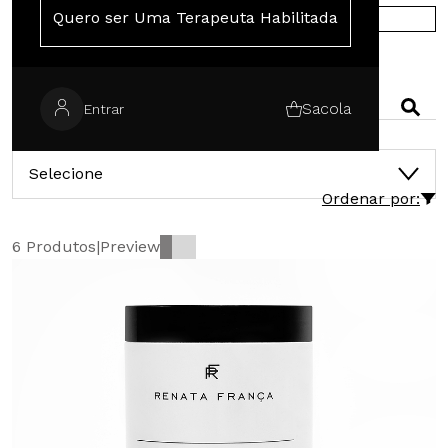
Quero ser Uma Terapeuta Habilitada
COMPRE NA EUROPA
PESQUISAR
Sacola
Entrar
CATEGORIAS
Selecione
Ordenar por:
6 Produtos
|
Preview