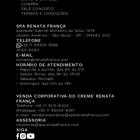
COMPRA
FALE CONOSCO
TERMOS E CONDIÇÕES
SPA RENATA FRANÇA
Alameda Gabriel Monteiro da Silva, 1974
Jardim América - São Paulo - SP - 014442-002
TELEFONE
+55 11 99129-9556
3060-9093
E-MAIL
contato@renatafranca.com
HORÁRIO DE ATENDIMENTO:
- Segunda a quinta: das 8h às 21h
- Sextas-feiras: das 8h às 17h30
- Sábados: fechado
- Domingos: das 10h às 18h
VENDA CORPORATIVA DO CREME RENATA
FRANÇA
Telefone:
+55 11 3031-8300
Whatsapp:
+55 11 96054-8341
E-mail:
vendacorporativa@sparenatafranca.com
ASSESSORIA
imprensa@sparenatafranca.com
SIGA