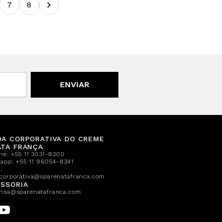
7
8
ENVIAR
DA CORPORATIVA DO CREME
ATA FRANÇA
one:
+55 11 3031-8300
sapp:
+55 11 96054-8341
:
corporativa@sparenatafranca.com
SSORIA
nsa@sparenatafranca.com