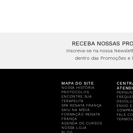
RECEBA NOSSAS PR
Inscreva-se na nossa Newslett
dentro das Promoções e 
MAPA DO SITE
CENTR
NOSSA HISTÓRIA
ATEND
PROTOCOLOS
PERGUN
ENCONTRE SUA
FREQUE
TERAPEUTA
DEVOLU
SPA RENATA FRANÇA
ENVIO 
SAIU NA MÍDIA
COMPR
FORMAÇÃO RENATA
FALE C
FRANÇA
TERMOS
AGENDA DE CURSOS
NOSSA LOJA
BLOG