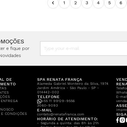
1
2
3
4
5
6
OMOÇÕES
er e fique por
Novidades
AL DE
SPA RENATA FRANÇA
VEN
IMENTO
Alameda Gabriel Monteiro da Silva, 1974
REN
Jardim América - São Paulo - SP -
TAS
Telef
014442-002
NTES
What
TELEFONE
ÇÕES
E-mail
E ENTREGA
+55 11 99129-9556
venda
A
ASSE
3060-9093
ONOSCO
E-MAIL
impre
 E CONDIÇÕES
SIGA
contato@renatafranca.com
HORÁRIO DE ATENDIMENTO:
- Segunda a quinta: das 8h às 21h