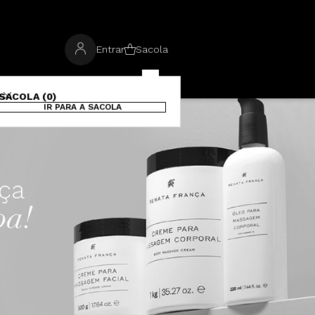
Entrar
Sacola
SACOLA (0)
IR PARA A SACOLA