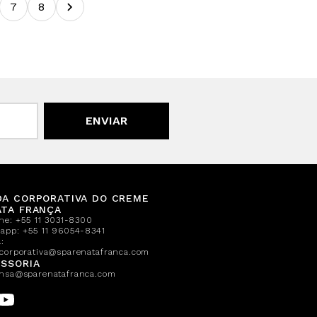
7
8
ENVIAR
DA CORPORATIVA DO CREME
ATA FRANÇA
one:
+55 11 3031-8300
sapp:
+55 11 96054-8341
:
corporativa@sparenatafranca.com
SSORIA
nsa@sparenatafranca.com