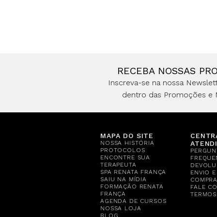
RECEBA NOSSAS PR
Inscreva-se na nossa Newslett
dentro das Promoções e 
MAPA DO SITE
CENTR
NOSSA HISTÓRIA
ATEND
PROTOCOLOS
PERGUN
ENCONTRE SUA
FREQUE
TERAPEUTA
DEVOLU
SPA RENATA FRANÇA
ENVIO 
SAIU NA MÍDIA
COMPR
FORMAÇÃO RENATA
FALE C
FRANÇA
TERMOS
AGENDA DE CURSOS
NOSSA LOJA
BLOG