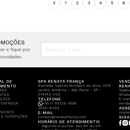
1
2
3
4
5
6
OMOÇÕES
er e fique por
Novidades
AL DE
SPA RENATA FRANÇA
VEN
IMENTO
Alameda Gabriel Monteiro da Silva, 1974
REN
Jardim América - São Paulo - SP -
TAS
Telef
014442-002
NTES
What
TELEFONE
ÇÕES
E-mail
E ENTREGA
+55 11 99129-9556
venda
A
ASSE
3060-9093
ONOSCO
E-MAIL
impre
 E CONDIÇÕES
SIGA
contato@renatafranca.com
HORÁRIO DE ATENDIMENTO:
- Segunda a quinta: das 8h às 21h