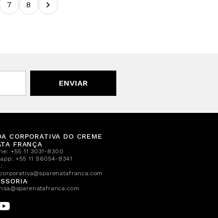
7
8
ENVIAR
DA CORPORATIVA DO CREME
ATA FRANÇA
one:
+55 11 3031-8300
sapp:
+55 11 96054-8341
:
corporativa@sparenatafranca.com
SSORIA
nsa@sparenatafranca.com