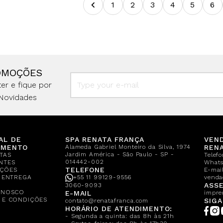
1
2
3
4
5
6
OMOÇÕES
er e fique por
Novidades
AL DE
SPA RENATA FRANÇA
VEN
IMENTO
Alameda Gabriel Monteiro da Silva, 1974
REN
Jardim América - São Paulo - SP -
TAS
Telef
014442-002
NTES
What
TELEFONE
ÇÕES
E-mail
E ENTREGA
+55 11 99129-9556
venda
A
ASSE
3060-9093
ONOSCO
E-MAIL
impre
 E CONDIÇÕES
SIGA
contato@renatafranca.com
HORÁRIO DE ATENDIMENTO:
- Segunda a quinta: das 8h às 21h