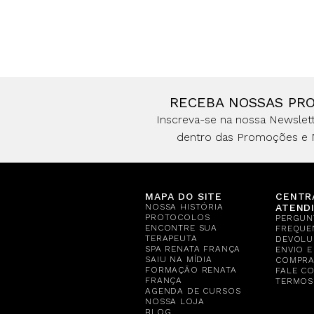
RECEBA NOSSAS PR
Inscreva-se na nossa Newslett
dentro das Promoções e 
MAPA DO SITE
CENTR
NOSSA HISTÓRIA
ATEND
PROTOCOLOS
PERGUN
ENCONTRE SUA
FREQUE
TERAPEUTA
DEVOLU
SPA RENATA FRANÇA
ENVIO 
SAIU NA MÍDIA
COMPR
FORMAÇÃO RENATA
FALE C
FRANÇA
TERMOS
AGENDA DE CURSOS
NOSSA LOJA
BLOG