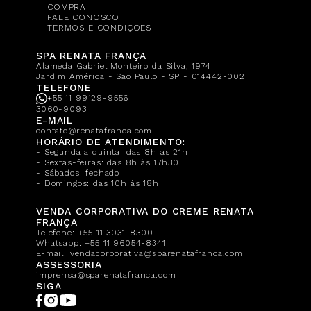
COMPRA
FALE CONOSCO
TERMOS E CONDIÇÕES
SPA RENATA FRANÇA
Alameda Gabriel Monteiro da Silva, 1974
Jardim América - São Paulo - SP - 014442-002
TELEFONE
+55 11 99129-9556
3060-9093
E-MAIL
contato@renatafranca.com
HORÁRIO DE ATENDIMENTO:
- Segunda a quinta: das 8h às 21h
- Sextas-feiras: das 8h às 17h30
- Sábados: fechado
- Domingos: das 10h às 18h
VENDA CORPORATIVA DO CREME RENATA
FRANÇA
Telefone:
+55 11 3031-8300
Whatsapp:
+55 11 96054-8341
E-mail:
vendacorporativa@sparenatafranca.com
ASSESSORIA
imprensa@sparenatafranca.com
SIGA