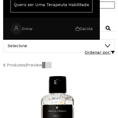
Quero ser Uma Terapeuta Habilitada
COMPRE NA EUROPA
PESQUISAR
Sacola
Entrar
CATEGORIAS
Selecione
Ordenar por:
6 Produtos
|
Preview