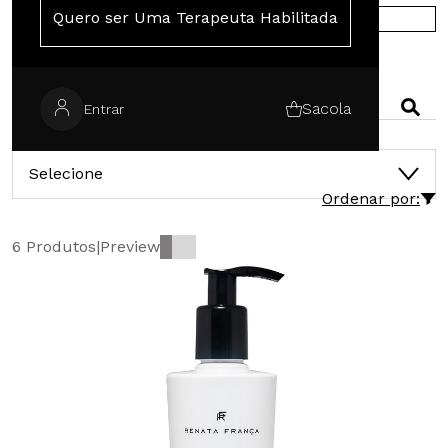
Quero ser Uma Terapeuta Habilitada
COMPRE NA EUROPA
PESQUISAR
Sacola
Entrar
CATEGORIAS
Selecione
Ordenar por:
6 Produtos
|
Preview