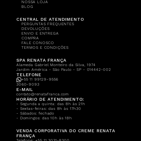
NOSSA LOJA
BLOG
CENTRAL DE ATENDIMENTO
PERGUNTAS FREQUENTES
DEVOLUÇÕES
ENVIO E ENTREGA
COMPRA
FALE CONOSCO
TERMOS E CONDIÇÕES
SPA RENATA FRANÇA
Alameda Gabriel Monteiro da Silva, 1974
Jardim América - São Paulo - SP - 014442-002
TELEFONE
+55 11 99129-9556
3060-9093
E-MAIL
contato@renatafranca.com
HORÁRIO DE ATENDIMENTO:
- Segunda a quinta: das 8h às 21h
- Sextas-feiras: das 8h às 17h30
- Sábados: fechado
- Domingos: das 10h às 18h
VENDA CORPORATIVA DO CREME RENATA
FRANÇA
Telefone:
+55 11 3031-8300