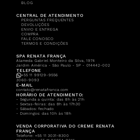
BLOG
CENTRAL DE ATENDIMENTO
PERGUNTAS FREQUENTES
DEVOLUÇÕES
ENVIO E ENTREGA
COMPRA
FALE CONOSCO
TERMOS E CONDIÇÕES
SPA RENATA FRANÇA
Alameda Gabriel Monteiro da Silva, 1974
Jardim América - São Paulo - SP - 014442-002
TELEFONE
+55 11 99129-9556
3060-9093
E-MAIL
contato@renatafranca.com
HORÁRIO DE ATENDIMENTO:
- Segunda a quinta: das 8h às 21h
- Sextas-feiras: das 8h às 17h30
- Sábados: fechado
- Domingos: das 10h às 18h
VENDA CORPORATIVA DO CREME RENATA
FRANÇA
Telefone:
+55 11 3031-8300