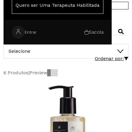
Quero ser Uma Terapeuta Habilitada
COMPRE NA EUROPA
PESQUISAR
Sacola
Entrar
CATEGORIAS
Selecione
Ordenar por:
6 Produtos
|
Preview