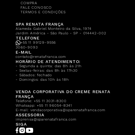
COMPRA
FALE CONOSCO
TERMOS E CONDIÇÕES
SPA RENATA FRANÇA
Alameda Gabriel Monteiro da Silva, 1974
Jardim América - São Paulo - SP - 014442-002
TELEFONE
+55 11 99129-9556
3060-9093
E-MAIL
contato@renatafranca.com
HORÁRIO DE ATENDIMENTO:
- Segunda a quinta: das 8h às 21h
- Sextas-feiras: das 8h às 17h30
- Sábados: fechado
- Domingos: das 10h às 18h
VENDA CORPORATIVA DO CREME RENATA
FRANÇA
Telefone:
+55 11 3031-8300
Whatsapp:
+55 11 96054-8341
E-mail:
vendacorporativa@sparenatafranca.com
ASSESSORIA
imprensa@sparenatafranca.com
SIGA