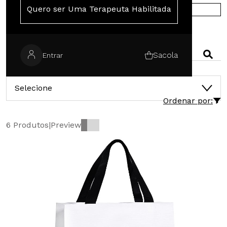
Quero ser Uma Terapeuta Habilitada
COMPRE NA EUROPA
PESQUISAR
Sacola
Entrar
CATEGORIAS
Selecione
Ordenar por:
6 Produtos
|
Preview